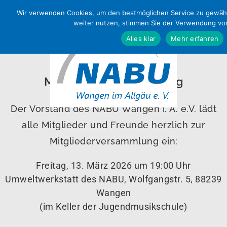
Wir verwenden Cookies, um den bestmöglichen Service zu gewähr
weiter nutzen, stimmen Sie der Verwendung vo
Alles klar
Mehr erfahren
Einladung zur
Mitgliederversammlung
Der Vorstand des NABU Wangen i. A. e.V. lädt
alle Mitglieder und Freunde herzlich zur
Mitgliederversammlung ein:
Freitag, 13. März 2026 um 19:00 Uhr
Umweltwerkstatt des NABU, Wolfgangstr. 5, 88239
Wangen
(im Keller der Jugendmusikschule)