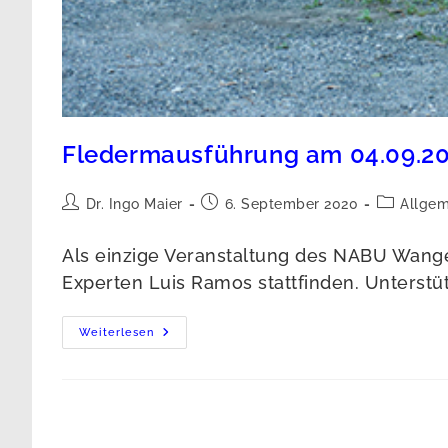
Fledermausführung am 04.09.2
Beitrags-
Beitrag
Beitrags-
Dr. Ingo Maier
6. September 2020
Allgem
Autor:
veröffentlicht:
Kategorie:
Als einzige Veranstaltung des NABU Wang
Experten Luis Ramos stattfinden. Unterstü
Fledermausführung
Weiterlesen
Am
04.09.2020