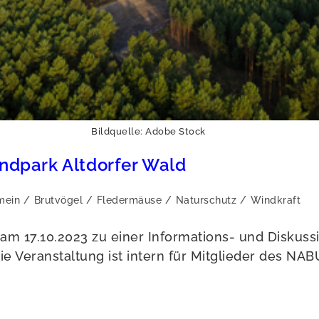
Bildquelle: Adobe Stock
ndpark Altdorfer Wald
mein
/
Brutvögel
/
Fledermäuse
/
Naturschutz
/
Windkraft
:
am 17.10.2023 zu einer Informations- und Disku
ie Veranstaltung ist intern für Mitglieder des N