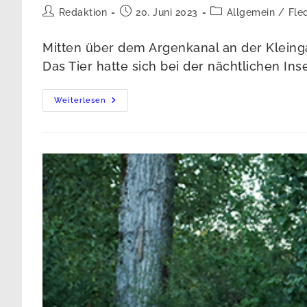
Beitrags-
Beitrag
Beitrags-
Redaktion
20. Juni 2023
Allgemein
/
Fle
Autor:
veröffentlicht:
Kategorie:
Mitten über dem Argenkanal an der Kleinga
Das Tier hatte sich bei der nächtlichen I
NABU
Weiterlesen
Und
Feuerwehr
Befreien
Fledermaus
Von
Angelschnur