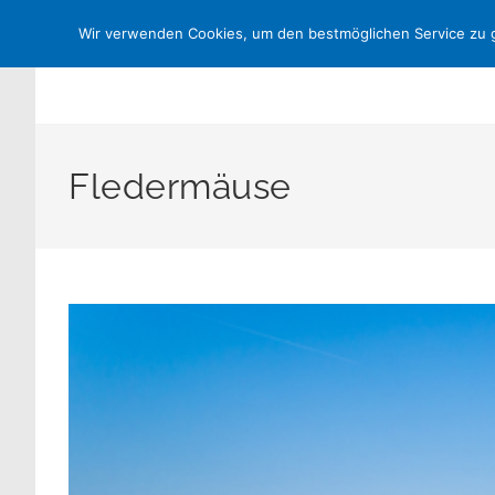
Zum
Startseite
Kontakt
NABU-Gruppen
NABU-BW
Shop
Wir verwenden Cookies, um den bestmöglichen Service zu g
Inhalt
springen
Fledermäuse