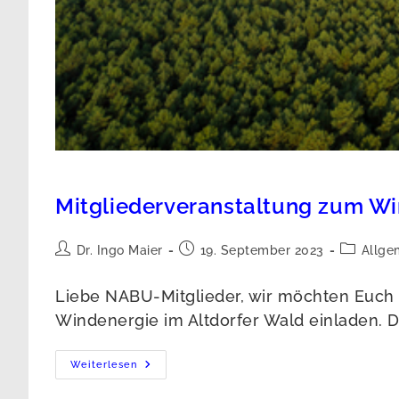
Mitgliederveranstaltung zum Wi
Beitrags-
Beitrag
Beitrags-
Dr. Ingo Maier
19. September 2023
Allge
Autor:
veröffentlicht:
Kategorie
Liebe NABU-Mitglieder, wir möchten Euch 
Windenergie im Altdorfer Wald einladen. D
Mitgliederveranstaltung
Weiterlesen
Zum
Windpark