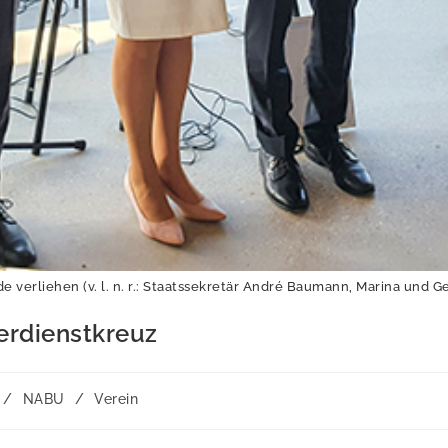
rliehen (v. l. n. r.: Staatssekretär André Baumann, Marina und Ge
erdienstkreuz
/
NABU
/
Verein