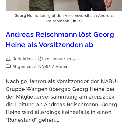
Georg Heine übergibt den Vereinsvorsitz an Andreas
Reischmann (links)
Andreas Reischmann löst Georg
Heine als Vorsitzenden ab
Beitrags-
Beitrag
Redaktion
20. Januar 2025
Autor:
veröffentlicht:
Beitrags-
Allgemein
/
NABU
/
Verein
Kategorie:
Nach 50 Jahren als Vorsitzender der NABU-
Gruppe Wangen übergab Georg Heine bei
der Mitgliederversammlung am 29.11.2024
die Leitung an Andreas Reischmann. Georg
Heine wird allerdings keinesfalls in einen
"Ruhestand" gehen,…