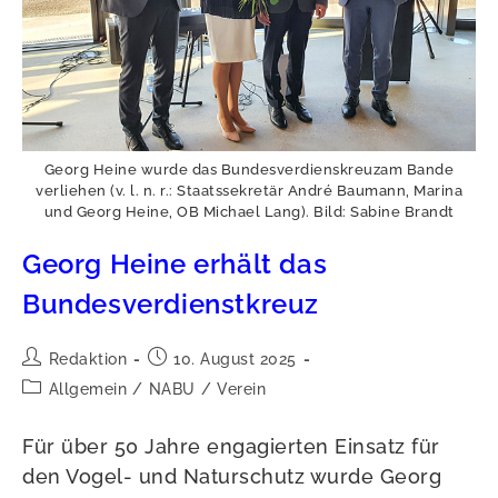
Georg Heine wurde das Bundesverdienskreuzam Bande
verliehen (v. l. n. r.: Staatssekretär André Baumann, Marina
und Georg Heine, OB Michael Lang). Bild: Sabine Brandt
Georg Heine erhält das
Bundesverdienstkreuz
Beitrags-
Beitrag
Redaktion
10. August 2025
Autor:
veröffentlicht:
Beitrags-
Allgemein
/
NABU
/
Verein
Kategorie:
Für über 50 Jahre engagierten Einsatz für
den Vogel- und Naturschutz wurde Georg